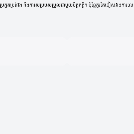
រកួតប្រជែង និងការសម្របសម្រួលជាមួយមិត្តភក្តិ។ ប៉ុន្តែគួរតែជៀសវាងការលេង