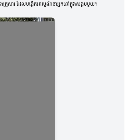
ិងគ្រួសារ ដែលបង្កើតអារម្មណ៍ថាអ្នកនៅក្នុងសង្គមមួយ។