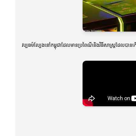
វប្បធម៌ល្បែងនៅកម្ពុជាដែលមានប្រពៃណីនិងវិធីសាស្ត្រដែលបានកើត