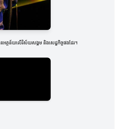
ានអត្ថន័យលើវិស័យសង្គម និងសេដ្ឋកិច្ចផងដែរ។