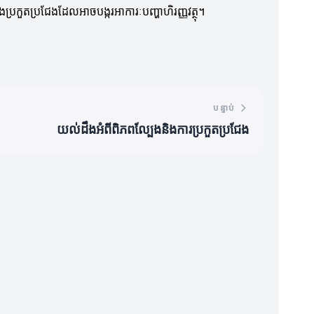
ប្រកួតប្រជែងដែលអាចបង្ករអាការៈបញ្ហាហិរញ្ញវត្ថុ។
បន្ទាប់
យល់ដឹងអំពីពិភពល្បែងនិងការប្រកួតប្រជែង