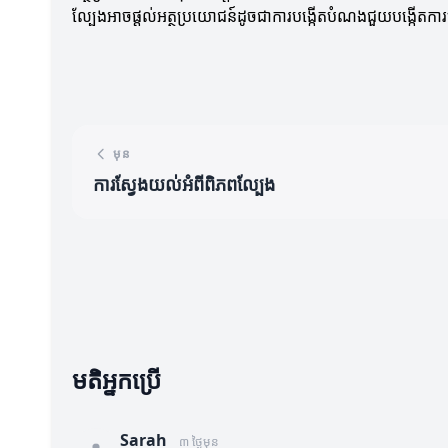
ល្បែងអាចផ្តល់អត្ថប្រយោជន៍ដូចជាការបង្កើតបំណងជួយបង្កើតការប្
មុន
ការស្វែងយល់អំពីពិភពល្បែង
មតិអ្នកប្រើ
Sarah
៣ ថ្ងៃមុន