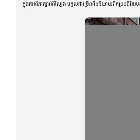
ក្នុងការពិភាក្សាអំពីល្បែង បុគ្គលជាច្រើននឹងនិយាយពីកម្រងជីវិ