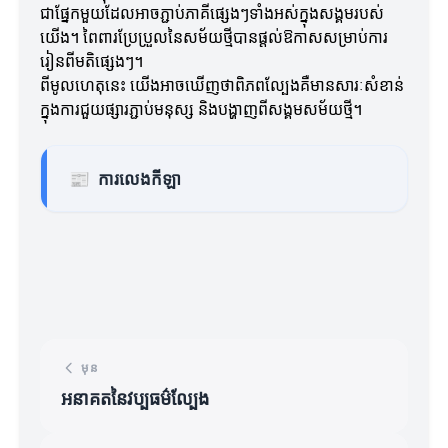
ជាផ្នែកមួយដែលអាចភ្ជាប់ភាគីផ្សេងៗទាំងអស់ក្នុងសង្គមរបស់
យើង។ ពៃពារប្រែប្រួលនៃសម័យថ្មីបានផ្ដល់ឱកាសសម្រាប់ការ
រៀនពីមតិផ្សេងៗ។
ពីមូលហេតុនេះ យើងអាចឃើញថាពិភពល្បែងគឺមានសារៈសំខាន់
ក្នុងការជួយផ្សារភ្ជាប់មនុស្ស និងបង្ហាញពីសង្គមសម័យថ្មី។
📰
ការលេងកីឡា
មុន
អនាគតនៃវប្បធម៌ល្បែង