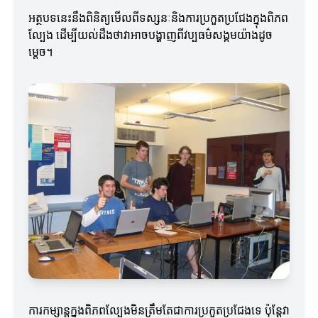
អត្ថបទនេះនឹងពិនិត្យមើលពីទស្សនៈនិងការប្រកួតប្រជែងក្នុងពិភព
ល្បែង ដើម្បីយល់ដឹងថាវាអាចបង្ហាញពីវប្បធម៌សង្គមយ៉ាងដូច
ម្តេច។
ការកម្សាន្តក្នុងពិភពល្បែងមិនត្រឹមតែជាការប្រកួតប្រជែងទេ ប៉ុន្តែវា