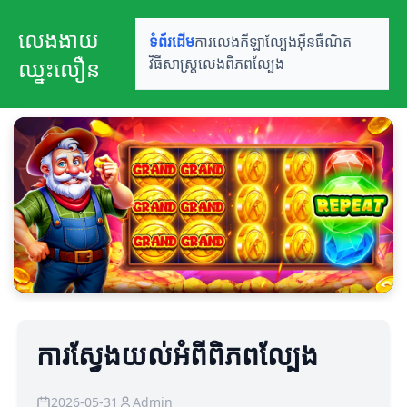
លេងងាយ
ទំព័រដើម
ការលេងកីឡា
ល្បែងអ៊ីនធឺណិត
ឈ្នះលឿន
វិធីសាស្ត្រលេង
ពិភពល្បែង
ការស្វែងយល់អំពីពិភពល្បែង
2026-05-31
Admin