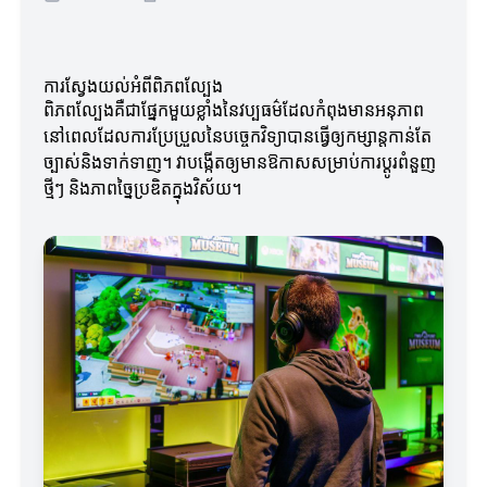
ការស្វែងយល់អំពីពិភពល្បែង
ពិភពល្បែងគឺជាផ្នែកមួយខ្លាំងនៃវប្បធម៌ដែលកំពុងមានអនុភាព
នៅពេលដែលការប្រែប្រួលនៃបច្ចេកវិទ្យាបានធ្វើឲ្យកម្សាន្តកាន់តែ
ច្បាស់និងទាក់ទាញ។ វាបង្កើតឲ្យមានឱកាសសម្រាប់ការប្ដូរពំនួញ
ថ្មីៗ និងភាពច្នៃប្រឌិតក្នុងវិស័យ។