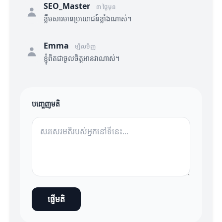
SEO_Master
៣ ថ្ងៃមុន
ខ្លឹមសារមានប្រយោជន៍ខ្លាំងណាស់។
Emma
ម្សិលមិញ
ខ្ញុំពិតជាចូលចិត្តអានវាណាស់។
បញ្ចេញមតិ
ផ្ញើមតិ