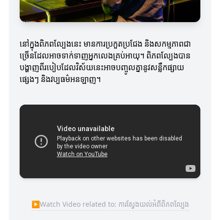
នៅក្នុងពិភពល្បែងនេះ មានការប្រកួតប្រជែង និងសកម្មភាពជា
ច្រើនដែលអាចទាក់ទាញអ្នកលេងគ្រប់អាយុ។ ពិភពល្បែងបាន
បង្ហាញពីរបៀបដែលវិស័យនេះអាចបញ្ចូលគ្នានូវសន្លឹកផ្សាយ
ផ្សេងៗ និងវប្បធម៌អនឡាញ។
▶
Watch Video related to: ការស្វែងយល់អំពីពិភពល្បែង