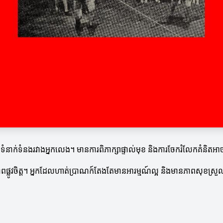
ទំនាក់ទំនងរវាងអ្នកលេង។ មានការពិភាក្សាផ្ទាល់មុខ និងការចែករំលែកគំនិតអាចជួយ
្លូវចិត្ត។ អ្នកដែលហាត់ប្រាណក៍តែងតែមានអារម្មណ៍ល្អ និងមានភាពសុខស្រួល