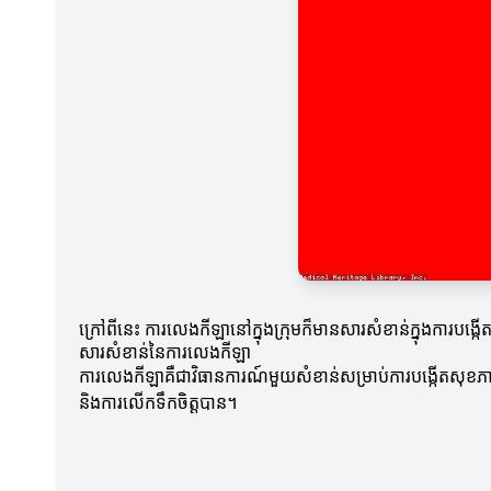
ក្រៅពីនេះ ការលេងកីឡានៅក្នុងក្រុមក៏មានសារសំខាន់ក្នុងការបង្កើត
សារសំខាន់នៃការលេងកីឡា
ការលេងកីឡាគឺជាវិធានការណ៍មួយសំខាន់សម្រាប់ការបង្កើតសុខភាពផ
និងការលើកទឹកចិត្តបាន។