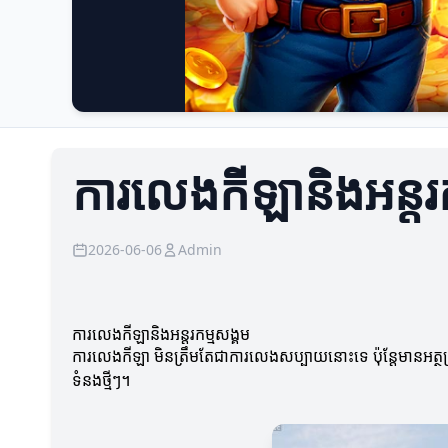
ការលេងកីឡានិងអន្តរក
2026-06-06
Admin
ការលេងកីឡានិងអន្តរកម្មសង្គម
ការលេងកីឡា មិនត្រឹមតែជាការលេងសប្បាយនោះទេ ប៉ុន្តែមានអត្ថប្
ទំនងថ្មីៗ។