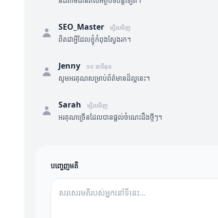
នឹងតាមដានរាល់អត្ថបទបន្តទៀត។
SEO_Master
ម្សិលមិញ
ពិតជាអ្វីដែលខ្ញុំកំពុងស្វែងរក។
Jenny
១០ នាទីមុន
សូមអរគុណសម្រាប់ព័ត៌មានដ៏ល្អនេះ។
Sarah
ម្សិលមិញ
អរគុណច្រើនដែលបានផ្តល់ចំណេះដឹងថ្មីៗ។
បញ្ចេញមតិ