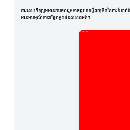
ការលេងកីឡារួមមានការចូលរួមអាចជួយបង្កើតកម្រិតនៃការទំនាក់ទំន
មានអារម្មណ៍ថាជាផ្នែកមួយនៃសហគមន៍។