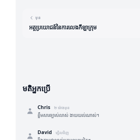
មុន
អត្ថប្រយោជន៍នៃការលេងកីឡាក្រុម
មតិអ្នកប្រើ
Chris
២ ម៉ោងមុន
ខ្លឹមសារច្បាស់លាស់ ងាយយល់ណាស់។
David
ម្សិលមិញ