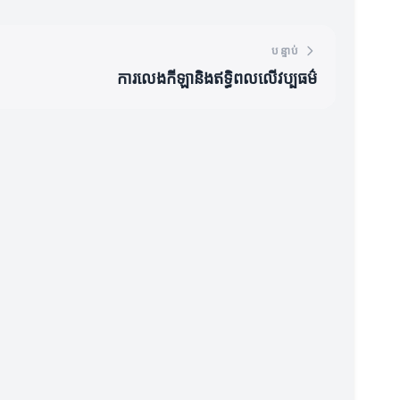
បន្ទាប់
ការលេងកីឡានិងឥទ្ធិពលលើវប្បធម៌