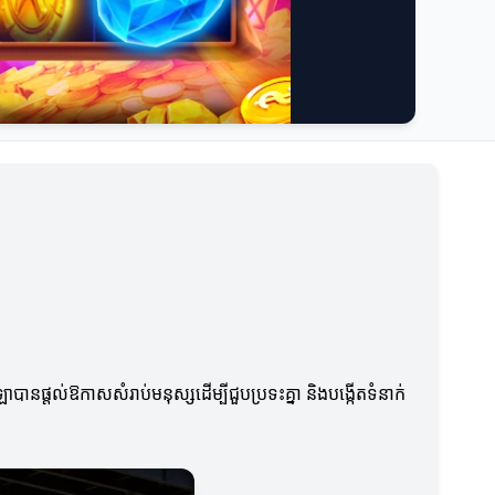
ានផ្តល់ឱកាសសំរាប់មនុស្សដើម្បីជួបប្រទះគ្នា និងបង្កើតទំនាក់