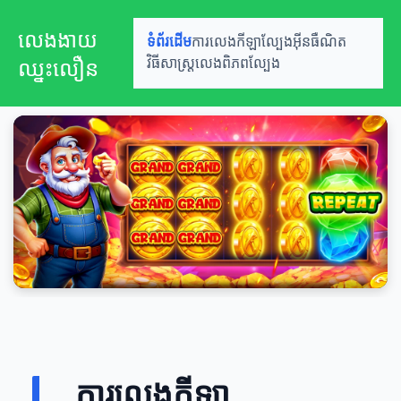
លេងងាយ
ទំព័រដើម
ការលេងកីឡា
ល្បែងអ៊ីនធឺណិត
ឈ្នះលឿន
វិធីសាស្ត្រលេង
ពិភពល្បែង
ការលេងកីឡា