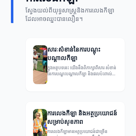
ស្វែងយល់ពីយុទ្ធសាស្ត្រនិងការលេងកីឡា
ដែលអាចឈ្នះបានលឿន។
សារៈសំខាន់នៃការបណ្ដុះ
បណ្ដាលកីឡា
ក្នុងអត្ថបទនេះ យើងនឹងពិភាក្សាពីសារៈសំខាន់
នៃការបណ្ដុះបណ្ដាលកីឡា និងផលប៉ះពាល់ល្អ
ដែលវាមានចំពោះសុខភាពរបស់អ្នក។
ការលេងកីឡា និងអត្ថប្រយោជន៍
សម្រាប់សុខភាព
ការលេងកីឡាមានអត្ថប្រយោជន៍ជាច្រើន