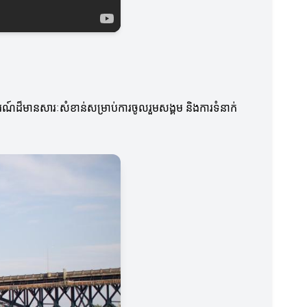
រណ៍ដ៏មានសារៈសំខាន់សម្រាប់ការចូលរួមសង្គម និងការទំនាក់