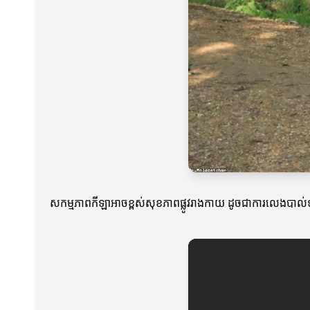
សកម្មភាពកីឡាអាចខ្ពស់សុខភាពផ្លូវរាងកាយ ដូចជាការលេងបាល់