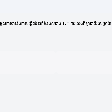
លការងារនិងការបង្កើតទំនាក់ទំនងល្អជាងเดิม។ ការលេងកីឡាជាពីរះសម្រាប