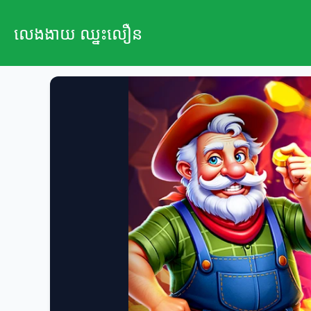
លេងងាយ ឈ្នះលឿន