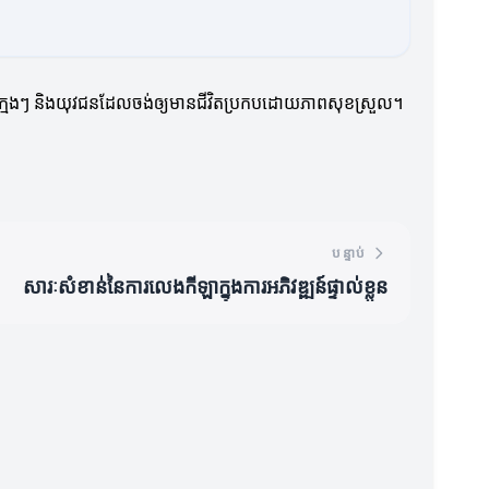
់ក្មេងៗ និងយុវជនដែលចង់ឲ្យមានជីវិតប្រកបដោយភាពសុខស្រួល។
បន្ទាប់
សារៈសំខាន់នៃការលេងកីឡាក្នុងការអភិវឌ្ឍន៍ផ្ទាល់ខ្លួន