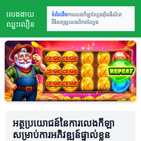
លេងងាយ
ទំព័រដើម
ការលេងកីឡា
ល្បែងអ៊ីនធឺណិត
ឈ្នះលឿន
វិធីសាស្ត្រលេង
ពិភពល្បែង
អត្ថប្រយោជន៍នៃការលេងកីឡា
សម្រាប់ការអភិវឌ្ឍន៍ផ្ទាល់ខ្លួន