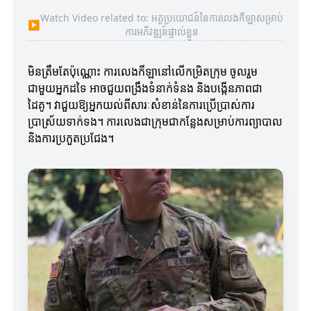
Watch Video related to: អត្ថប្រយោជន៍នៃការលេងកីឡាសម្រាប់
▶
ការអភិវឌ្ឍន៍ផ្ទាល់ខ្លួន
មិនត្រឹមតែប៉ុណ្ណោះ ការលេងកីឡានៅលើកម្រិតក្រុម ចូលរួម
ជាមួយអ្នកដទៃ អាចជួយពង្រឹងទំនាក់ទំនង និងបង្កើនភាពជា
ដៃគូ។ វាជួយឱ្យអ្នកយល់ពីសារៈសំខាន់នៃការប្រើប្រាស់ការ
ប្រាស្រ័យទាក់ទង។ ការលេងជាក្រុមជាកន្លែងសម្រាប់ការព្យាបាល
និងការប្រកួតប្រជែង។