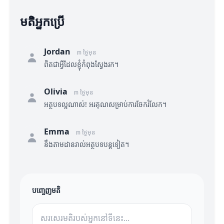
មតិអ្នកប្រើ
Jordan
៣ ថ្ងៃមុន
ពិតជាអ្វីដែលខ្ញុំកំពុងស្វែងរក។
Olivia
៣ ថ្ងៃមុន
អត្ថបទល្អណាស់! អរគុណសម្រាប់ការចែករំលែក។
Emma
៣ ថ្ងៃមុន
នឹងតាមដានរាល់អត្ថបទបន្តទៀត។
បញ្ចេញមតិ