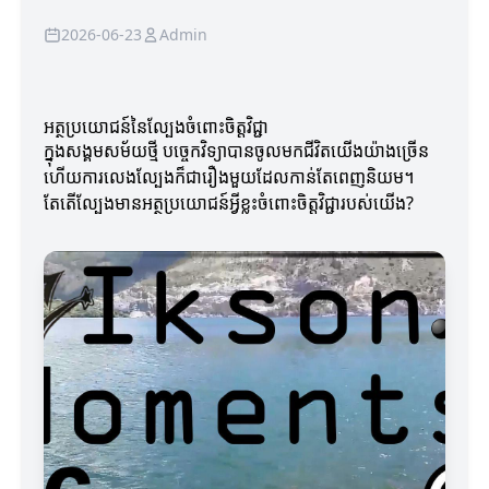
2026-06-23
Admin
អត្ថប្រយោជន៍នៃល្បែងចំពោះចិត្តវិជ្ជា
ក្នុងសង្គមសម័យថ្មី បច្ចេកវិទ្យាបានចូលមកជីវិតយើងយ៉ាងច្រើន
ហើយការលេងល្បែងក៏ជារឿងមួយដែលកាន់តែពេញនិយម។
តែតើល្បែងមានអត្ថប្រយោជន៍អ្វីខ្លះចំពោះចិត្តវិជ្ជារបស់យើង?