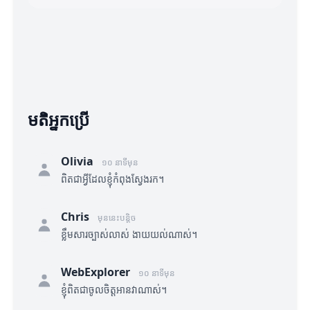
មតិអ្នកប្រើ
Olivia
១០ នាទីមុន
ពិតជាអ្វីដែលខ្ញុំកំពុងស្វែងរក។
Chris
មុននេះបន្តិច
ខ្លឹមសារច្បាស់លាស់ ងាយយល់ណាស់។
WebExplorer
១០ នាទីមុន
ខ្ញុំពិតជាចូលចិត្តអានវាណាស់។