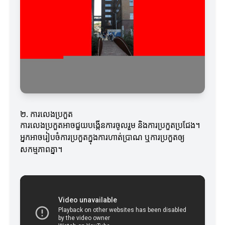
២. ការលេងប្រកួត
ការលេងប្រកួតអាចជួយបង្កើនការចូលរួម និងការប្រកួតប្រជែង។
អ្នកអាចរៀបចំការប្រកួតក្នុងការហាត់ប្រាណ ឬការប្រកួតឲ្យ
សកម្មភាពគ្នា។