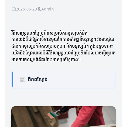
2026-06-20
Admin
វិធីសាស្ត្រលេងច្នៃប្រឌិតសម្រាប់ការចូលរួមគំនិត
ការលេងគឺជាផ្នែកសំខាន់មួយនៃការអភិវឌ្ឍន៍មនុស្ស។ វាអាចជួយ
ដល់ការចូលរួមគំនិតសម្រាប់កុមារ និងមនុស្សធំ។ ក្នុងអត្ថបទនេះ
យើងនឹងស្វែងយល់អំពីវិធីសាស្ត្រលេងច្នៃប្រឌិតដែលអាចធ្វើឲ្យអ្នក
មានការចូលរួមគំនិតយ៉ាងមានប្រសិទ្ធភាព។
📰
ពិភពល្បែង