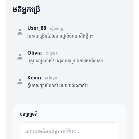
មតិអ្នកប្រើ
User_88
ម្សិលមិញ
អរគុណច្រើនដែលបានផ្តល់ចំណេះដឹងថ្មីៗ។
Olivia
៣ ថ្ងៃមុន
អត្ថបទល្អណាស់! អរគុណសម្រាប់ការចែករំលែក។
Kevin
៣ ថ្ងៃមុន
ខ្លឹមសារច្បាស់លាស់ ងាយយល់ណាស់។
បញ្ចេញមតិ