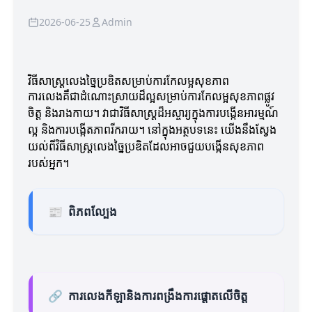
2026-06-25
Admin
វិធីសាស្ត្រលេងច្នៃប្រឌិតសម្រាប់ការកែលម្អសុខភាព
ការលេងគឺជាដំណោះស្រាយដ៏ល្អសម្រាប់ការកែលម្អសុខភាពផ្លូវ
ចិត្ត និងរាងកាយ។ វាជាវិធីសាស្ត្រដ៏អស្ចារ្យក្នុងការបង្កើនអារម្មណ៍
ល្អ និងការបង្កើតភាពរីករាយ។ នៅក្នុងអត្ថបទនេះ យើងនឹងស្វែង
យល់ពីវិធីសាស្ត្រលេងច្នៃប្រឌិតដែលអាចជួយបង្កើនសុខភាព
របស់អ្នក។
📰
ពិភពល្បែង
🔗
ការលេងកីឡានិងការពង្រឹងការផ្តោតលើចិត្ត