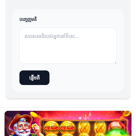
បញ្ចេញមតិ
ផ្ញើមតិ